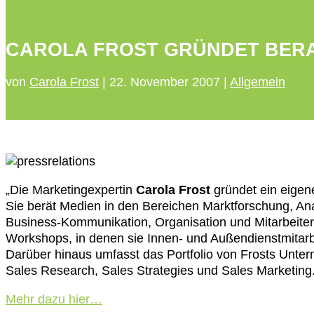
CAROLA FROST GRÜNDET BE
von
Carola Frost
|
22. November 2007
|
Allgemein
„Die Marketingexpertin
Carola Frost
gründet ein eige
Sie berät Medien in den Bereichen Marktforschung, An
Business-Kommunikation, Organisation und Mitarbeiters
Workshops, in denen sie Innen- und Außendienstmitarb
Darüber hinaus umfasst das Portfolio von Frosts Unte
Sales Research, Sales Strategies und Sales Marketing.
Mehr dazu hier…