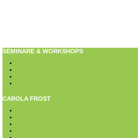
SEMINARE & WORKSHOPS
Marketing und Media
Vertrieb und Verkauf
Crossmedia
Digitale Transformation und Change
CAROLA FROST
Portrait Carola Frost
News
Kontakt
Impressum
Datenschutzhinweis